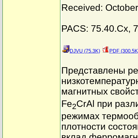
Received: October
PACS: 75.40.Cx, 7
DJVU (75.3K)
PDF (300.5K
Представлены ре
низкотемпературн
магнитных свойст
Fe
CrAl при разл
2
режимах термооб
плотности состо
вклад ферромагн