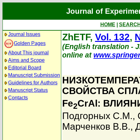
Journal of Experime
HOME
|
SEARC
Journal Issues
ZhETF,
Vol. 132
,
N
Golden Pages
(English translation - J
About This journal
online at
www.springe
Aims and Scope
Editorial Board
Manuscript Submission
НИЗКОТЕМПЕРА
Guidelines for Authors
СВОЙСТВА СПЛ
Manuscript Status
Contacts
Fe
CrAl: ВЛИЯ
2
Подгорных С.М.
,
Марченков В.В.
,