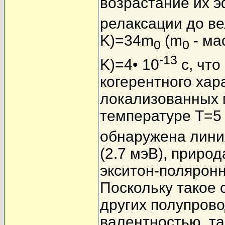
возрастание их 
релаксации до в
K)=34m
(m
- ма
0
0
-13
K)=4• 10
с, что
когерентного хар
локализованных 
температуре T=5 
обнаружена лини
(2.7 мэВ), приро
экситон-полярон
Поскольку такое 
других полупров
валентностью, та