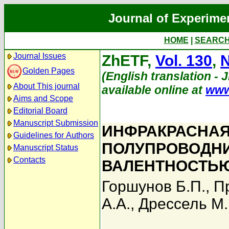
Journal of Experime
HOME
|
SEARC
Journal Issues
ZhETF,
Vol. 130
,
N
Golden Pages
(English translation - 
About This journal
available online at
www
Aims and Scope
Editorial Board
Manuscript Submission
ИНФРАКРАСНАЯ
Guidelines for Authors
ПОЛУПРОВОДНИ
Manuscript Status
Contacts
ВАЛЕНТНОСТЬЮ
Горшунов Б.П.
,
П
А.А.
,
Дрессель М.