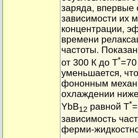
заряда, впервые
зависимости их м
концентрации, э
времени релакса
частоты. Показа
*
от 300 К до T
=70
уменьшается, что
фононным механи
охлаждении ниже
*
YbB
равной T
=
12
зависимость час
ферми-жидкостно