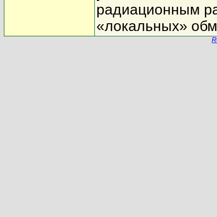
радиационным р
«локальных» обм
R