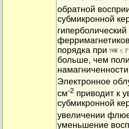
обратной воспри
субмикронной ке
гиперболический 
ферримагнетиков.
порядка при
больше, чем пол
намагниченности
Электронное обл
-2
см
приводит к у
субмикронной кер
увеличении флюе
уменьшение восп