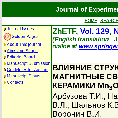
Journal of Experime
HOME
|
SEARC
Journal Issues
ZhETF,
Vol. 129
,
N
Golden Pages
(English translation - J
About This journal
online at
www.springe
Aims and Scope
Editorial Board
Manuscript Submission
ВЛИЯНИЕ СТРУ
Guidelines for Authors
МАГНИТНЫЕ СВ
Manuscript Status
Contacts
КЕРАМИКИ Mn
3
Арбузова Т.И.
,
На
В.Л.
,
Шальнов К.В
Воронин В.И.