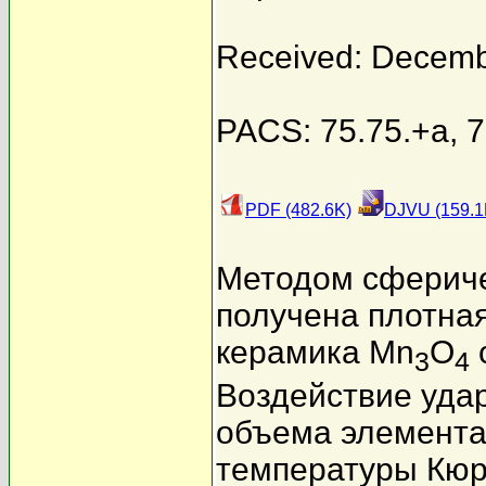
Received: Decemb
PACS: 75.75.+a, 75
PDF (482.6K)
DJVU (159.1
Методом сфериче
получена плотна
керамика Mn
O
3
4
Воздействие уда
объема элемента
температуры Кюр