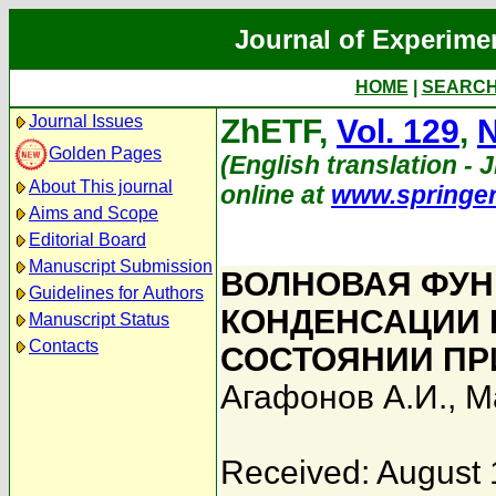
Journal of Experime
HOME
|
SEARC
Journal Issues
ZhETF,
Vol. 129
,
N
Golden Pages
(English translation - 
About This journal
online at
www.springe
Aims and Scope
Editorial Board
Manuscript Submission
ВОЛНОВАЯ ФУН
Guidelines for Authors
КОНДЕНСАЦИИ
Manuscript Status
Contacts
СОСТОЯНИИ П
Агафонов А.И.
,
М
Received: August 