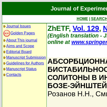
Journal of Experime
HOME
|
SEARC
Journal Issues
ZhETF,
Vol. 129
,
N
Golden Pages
(English translation - 
About This journal
online at
www.springe
Aims and Scope
Editorial Board
Manuscript Submission
АБСОРБЦИОНН
Guidelines for Authors
БИСТАБИЛЬНОС
Manuscript Status
Contacts
СОЛИТОНЫ В И
БОЗЕ-ЭЙНШТЕЙ
Розанов Н.Н.
,
Сми