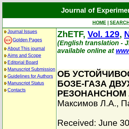
Journal of Experime
HOME
|
SEARC
Journal Issues
ZhETF,
Vol. 129
,
N
Golden Pages
(English translation - 
About This journal
available online at
www
Aims and Scope
Editorial Board
Manuscript Submission
ОБ УСТОЙЧИВО
Guidelines for Authors
БОЗЕ-ГАЗА ДВ
Manuscript Status
Contacts
РЕЗОНАНСНОМ 
Максимов Л.А.
,
П
Received: June 30