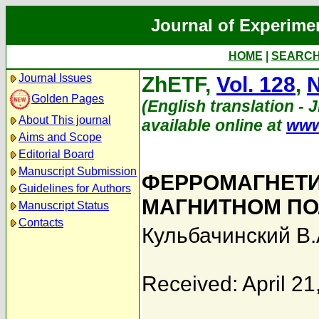
Journal of Experime
HOME
|
SEARC
Journal Issues
ZhETF,
Vol. 128
,
N
Golden Pages
(English translation - 
About This journal
available online at
www
Aims and Scope
Editorial Board
Manuscript Submission
ФЕРРОМАГНЕТИ
Guidelines for Authors
МАГНИТНОМ ПО
Manuscript Status
Contacts
Кульбачинский В.
Received: April 21