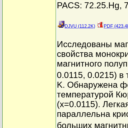
PACS: 72.25.Hg, 7
DJVU (112.2K)
PDF (423.4
Исследованы маг
свойства монокр
магнитного полу
0.0115, 0.0215) 
K. Обнаружена ф
температурой К
(x=0.0115). Легк
параллельна кри
больших магнитн