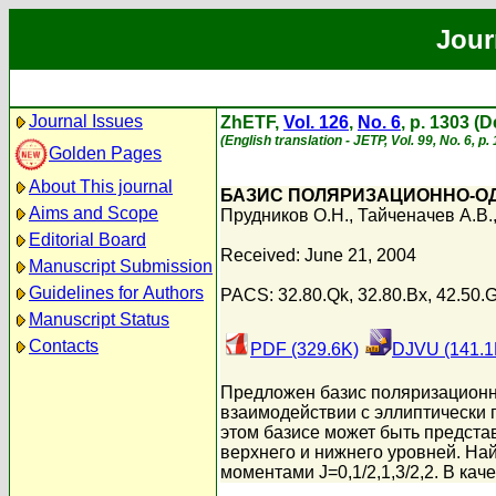
Jour
Journal Issues
ZhETF,
Vol. 126
,
No. 6
, p. 1303 (
(English translation - JETP, Vol. 99, No. 6, 
Golden Pages
About This journal
БАЗИС ПОЛЯРИЗАЦИОННО-ОД
Aims and Scope
Прудников О.Н.
,
Тайченачев А.В.
Editorial Board
Received: June 21, 2004
Manuscript Submission
Guidelines for Authors
PACS: 32.80.Qk, 32.80.Bx, 42.50.G
Manuscript Status
Contacts
PDF (329.6K)
DJVU (141.1
Предложен базис поляризационно
взаимодействии с эллиптически 
этом базисе может быть предст
верхнего и нижнего уровней. Н
моментами J=0,1/2,1,3/2,2. В ка