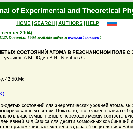
nal of Experimental and Theoretical Ph
HOME
|
SEARCH
|
AUTHORS
|
HELP
December 2004)
p. 1137, December 2004 available online at
www.springer.com
)
ЕТЫХ СОСТОЯНИЙ АТОМА В РЕЗОНАНСНОМ ПОЛЕ С
,
Тумайкин А.М.
,
Юдин В.И.
,
Nienhuis G.
y, 42.50.Md
K)
-одетых состояний для энергетических уровней атома, вы
поляризованным светом. Показано, что взамен правил отбо
авлено в виде суммы прямых переходов между соответств
айден явный вид базиса для десяти возможных комбинаций
честве приложения рассмотрена задача об осцилляциях Раби