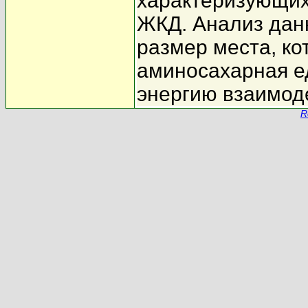
характеризующих
ЖКД. Анализ данн
размер места, ко
аминосахарная ед
энергию взаимод
R