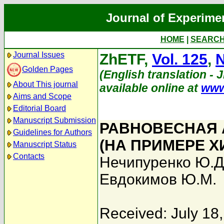
Journal of Experime
HOME
|
SEARC
Journal Issues
ZhETF,
Vol. 125
,
N
Golden Pages
(English translation - J
About This journal
available online at
www
Aims and Scope
Editorial Board
Manuscript Submission
РАВНОВЕСНАЯ 
Guidelines for Authors
(НА ПРИМЕРЕ Х
Manuscript Status
Contacts
Нечипуренко Ю.Д
Евдокимов Ю.М.
Received: July 18