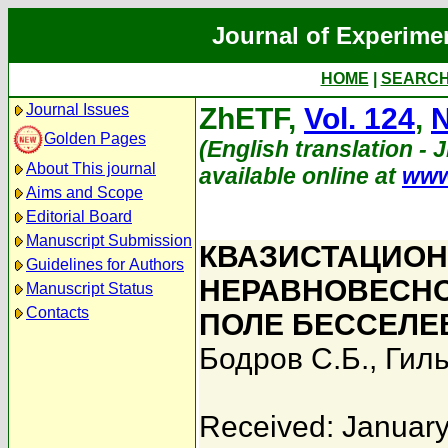
Journal of Experime
HOME
|
SEARC
Journal Issues
ZhETF,
Vol. 124
,
N
Golden Pages
(English translation - 
About This journal
available online at
www
Aims and Scope
Editorial Board
Manuscript Submission
КВАЗИСТАЦИОН
Guidelines for Authors
НЕРАВНОВЕСНО
Manuscript Status
Contacts
ПОЛЕ БЕССЕЛЕ
Бодров С.Б.
,
Гиль
Received: January