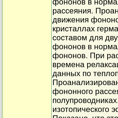
фононов в норма
рассеяния. Проа
движения фононо
кристаллах герм
составом для дв
фононов в норма
фононов. При ра
времена релакса
данных по тепло
Проанализирован
фононного рассея
полупроводниках
изотопического э