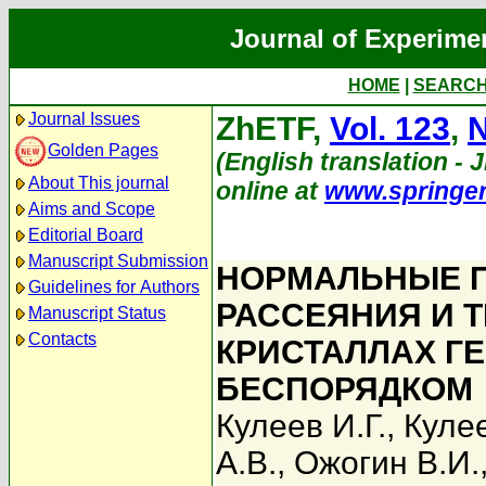
Journal of Experime
HOME
|
SEARC
Journal Issues
ZhETF,
Vol. 123
,
N
Golden Pages
(English translation - J
About This journal
online at
www.springe
Aims and Scope
Editorial Board
Manuscript Submission
НОРМАЛЬНЫЕ 
Guidelines for Authors
РАССЕЯНИЯ И 
Manuscript Status
Contacts
КРИСТАЛЛАХ Г
БЕСПОРЯДКОМ
Кулеев И.Г.
,
Кулее
А.В.
,
Ожогин В.И.