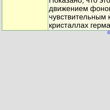
Показано, что э
движением фонон
чувствительным к
кристаллах герма
R