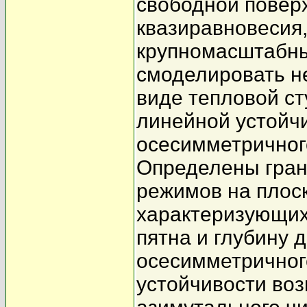
свободной повер
квазиравновесия, 
крупномасштабны
смоделировать н
виде тепловой ст
линейной устойчи
осесимметричного
Определены гран
режимов на плос
характеризующих
пятна и глубину
осесимметричног
устойчивости во