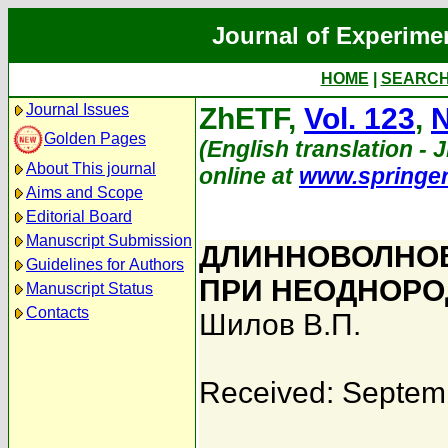
Journal of Experime
HOME
|
SEARC
Journal Issues
ZhETF,
Vol. 123
,
N
Golden Pages
(English translation - J
About This journal
online at
www.springe
Aims and Scope
Editorial Board
Manuscript Submission
ДЛИННОВОЛНОВ
Guidelines for Authors
ПРИ НЕОДНОРО
Manuscript Status
Contacts
Шилов В.П.
Received: Septem