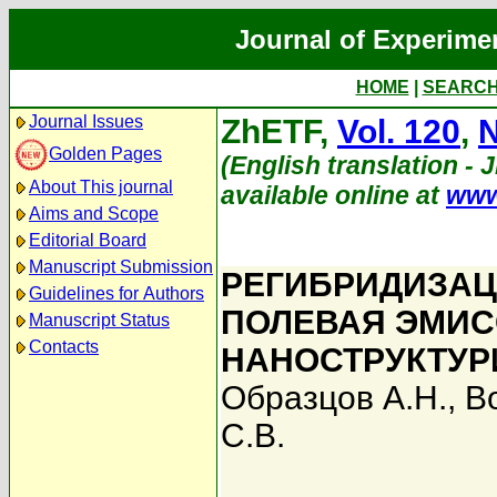
Journal of Experime
HOME
|
SEARC
Journal Issues
ZhETF,
Vol. 120
,
N
Golden Pages
(English translation - 
About This journal
available online at
www
Aims and Scope
Editorial Board
Manuscript Submission
РЕГИБРИДИЗАЦ
Guidelines for Authors
ПОЛЕВАЯ ЭМИС
Manuscript Status
Contacts
НАНОСТРУКТУР
Образцов А.Н.
,
В
С.В.