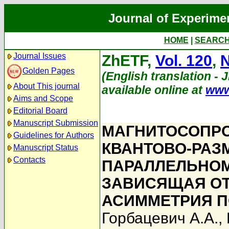
Journal of Experime
HOME
|
SEARC
Journal Issues
ZhETF,
Vol. 120
,
N
Golden Pages
(English translation - 
About This journal
available online at
www
Aims and Scope
Editorial Board
Manuscript Submission
МАГНИТОСОПР
Guidelines for Authors
КВАНТОВО-РАЗ
Manuscript Status
Contacts
ПАРАЛЛЕЛЬНОМ
ЗАВИСЯЩАЯ ОТ
АСИММЕТРИЯ 
Горбацевич А.А.
,