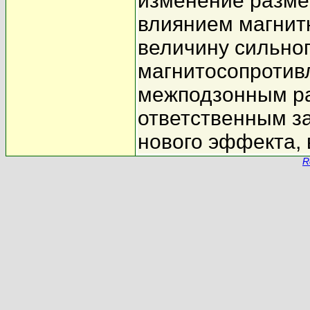
изменение разме
влиянием магнит
величину сильног
магнитосопротив
межподзонным ра
ответственным з
нового эффекта, 
R