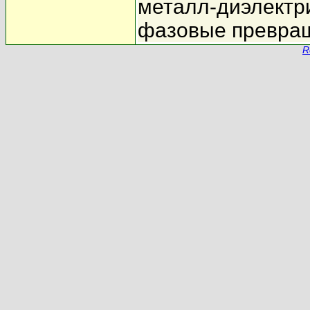
металл-диэлектр
фазовые превра
R