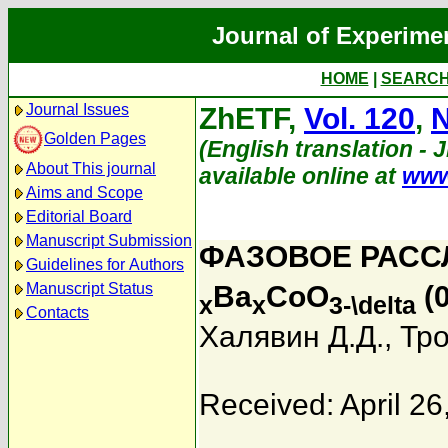
Journal of Experime
HOME
|
SEARC
Journal Issues
ZhETF,
Vol. 120
,
N
Golden Pages
(English translation - 
About This journal
available online at
www
Aims and Scope
Editorial Board
Manuscript Submission
ФАЗОВОЕ РАСС
Guidelines for Authors
Manuscript Status
Ba
CoO
(0
x
x
3-\delta
Contacts
Халявин Д.Д.
,
Тро
Received: April 26