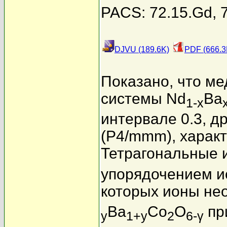
PACS: 72.15.Gd, 7
DJVU (189.6K)
PDF (666.3
Показано, что м
системы Nd
Ba
1-x
интервале 0.3
, д
(P4/mmm), харак
Тетрагональные 
упорядочением и
которых ионы не
Ba
Co
O
пр
y
1+y
2
6-γ