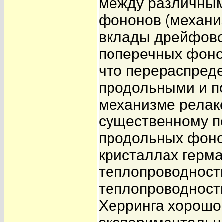
между различным
фононов (механи
вклады дрейфово
поперечных фоно
что перераспред
продольными и 
механизме релак
существенному п
продольных фоно
кристаллах герма
теплопроводность
теплопроводност
Херринга хорошо