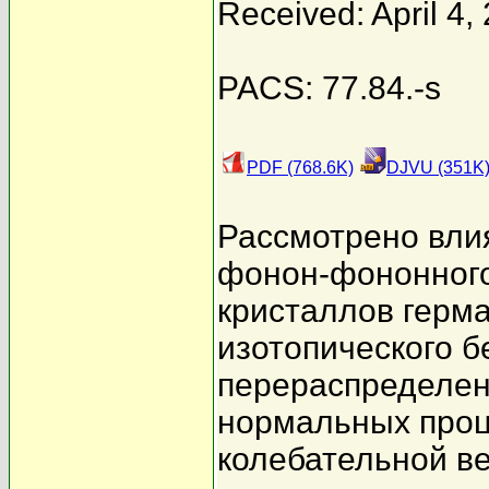
Received: April 4,
PACS: 77.84.-s
PDF (768.6K)
DJVU (351K
Рассмотрено вли
фонон-фононного
кристаллов герм
изотопического б
перераспределен
нормальных проц
колебательной ве