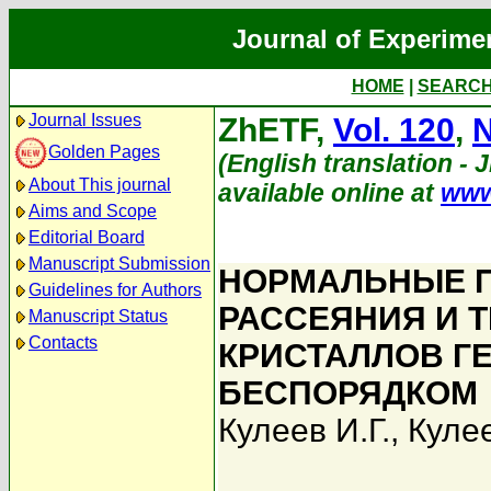
Journal of Experime
HOME
|
SEARC
Journal Issues
ZhETF,
Vol. 120
,
N
Golden Pages
(English translation - 
About This journal
available online at
www
Aims and Scope
Editorial Board
Manuscript Submission
НОРМАЛЬНЫЕ 
Guidelines for Authors
РАССЕЯНИЯ И 
Manuscript Status
Contacts
КРИСТАЛЛОВ Г
БЕСПОРЯДКОМ
Кулеев И.Г.
,
Кулее