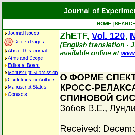
Journal of Experime
HOME
|
SEARC
Journal Issues
ZhETF,
Vol. 120
,
N
Golden Pages
(English translation - 
About This journal
available online at
www
Aims and Scope
Editorial Board
Manuscript Submission
О ФОРМЕ СПЕК
Guidelines for Authors
КРОСС-РЕЛАКС
Manuscript Status
Contacts
СПИНОВОЙ СИ
Зобов В.Е.
,
Лунди
Received: Decemb