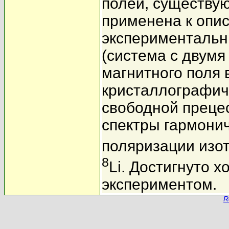
полей, существу
применена к опи
экспериментальн
(система с двумя
магнитного поля
кристаллографич
свободной прецесс
спектры гармонич
поляризации изо
8
Li. Достигнуто 
экспериментом.
R