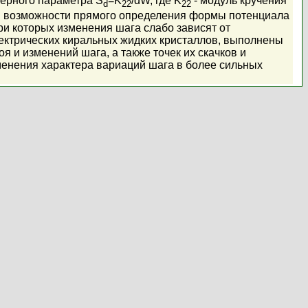
мерного параметра S
=K
/dW, где K
- модуль кручения
d
22
22
ны возможности прямого определения формы потенциала
ри которых изменения шага слабо зависят от
лектрических киральных жидких кристаллов, выполнены
 и изменений шага, а также точек их скачков и
менения характера вариаций шага в более сильных