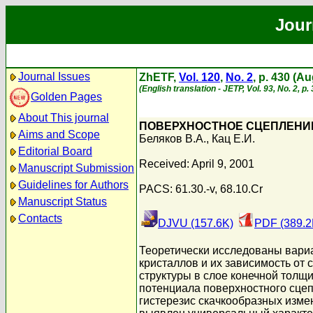
Jour
Journal Issues
ZhETF,
Vol. 120
,
No. 2
, p. 430 (A
(English translation - JETP, Vol. 93, No. 2, p
Golden Pages
About This journal
ПОВЕРХНОСТНОЕ СЦЕПЛЕНИЕ
Aims and Scope
Беляков В.А.
,
Кац Е.И.
Editorial Board
Received: April 9, 2001
Manuscript Submission
Guidelines for Authors
PACS: 61.30.-v, 68.10.Cr
Manuscript Status
Contacts
DJVU (157.6K)
PDF (389.2
Теоретически исследованы вариа
кристаллов и их зависимость от
структуры в слое конечной толщ
потенциала поверхностного сце
гистерезис скачкообразных изме