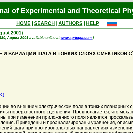
nal of Experimental and Theoretical Ph
HOME
|
SEARCH
|
AUTHORS
|
HELP
ugust 2001)
. 380, August 2001 available online at
www.springer.com
)
 И ВАРИАЦИИ ШАГА В ТОНКИХ СЛОЯХ СМЕКТИКОВ C
K)
ции во внешнем электрическом поле в тонких планарных с
 силы поверхностного сцепления. Предполагается, что мех
ины при изменении приложенного поля является проскальзы
пления. Приведены и проанализированы уравнения, описыв
нений шага при противоположных направлениях изменения 