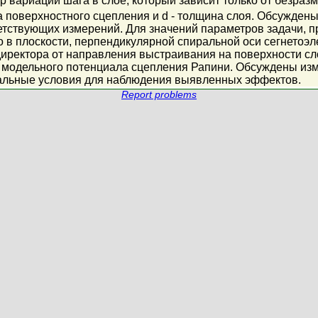
 вариаций шага в слое, который зависит только от безраз
а поверхностного сцепления и d - толщина слоя. Обсужде
етствующих измерений. Для значений параметров задачи, п
 в плоскости, перпендикулярной спиральной оси сегнетоэ
иректора от направления выстраивания на поверхности слоя
я модельного потенциала сцепления Рапини. Обсуждены из
альные условия для наблюдения выявленных эффектов.
Report problems