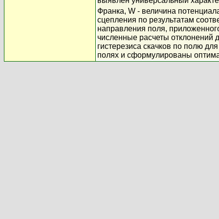
выявлен универсальный характер
Франка, W - величина потенциал
сцепления по результатам соотв
направления поля, приложенного
численные расчеты отклонений д
гистерезиса скачков по полю дл
полях и сформулированы оптим