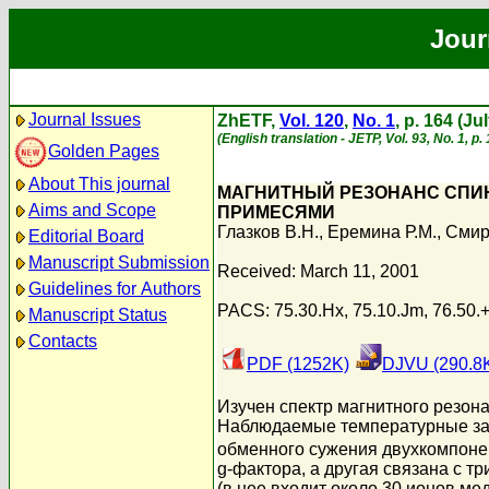
Jour
Journal Issues
ZhETF,
Vol. 120
,
No. 1
, p. 164 (Ju
(English translation - JETP, Vol. 93, No. 1, p
Golden Pages
About This journal
МАГНИТНЫЙ РЕЗОНАНС СПИН
Aims and Scope
ПРИМЕСЯМИ
Глазков В.Н.
,
Еремина Р.М.
,
Смир
Editorial Board
Manuscript Submission
Received: March 11, 2001
Guidelines for Authors
PACS: 75.30.Hx, 75.10.Jm, 76.50.
Manuscript Status
Contacts
PDF (1252K)
DJVU (290.8
Изучен спектр магнитного резон
Наблюдаемые температурные зав
обменного сужения двухкомпонен
g-фактора, а другая связана с 
(в нее входит около 30 ионов м