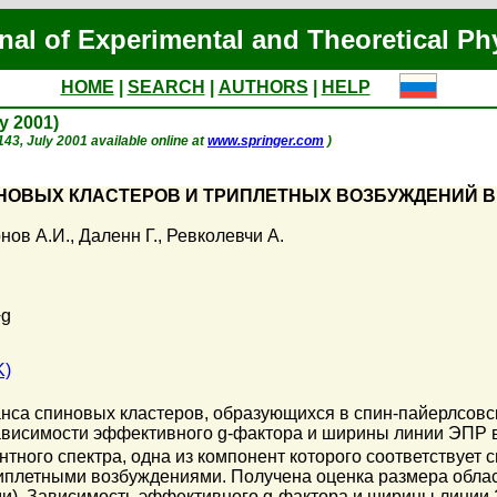
nal of Experimental and Theoretical Ph
HOME
|
SEARCH
|
AUTHORS
|
HELP
ly 2001)
. 143, July 2001 available online at
www.springer.com
)
ОВЫХ КЛАСТЕРОВ И ТРИПЛЕТНЫХ ВОЗБУЖДЕНИЙ В
нов А.И.
,
Даленн Г.
,
Ревколевчи А.
+g
K)
анса спиновых кластеров, образующихся в спин-пайерлсовс
исимости эффективного g-фактора и ширины линии ЭПР в
тного спектра, одна из компонент которого соответствует
триплетными возбуждениями. Получена оценка размера обла
еди). Зависимость эффективного g-фактора и ширины линии