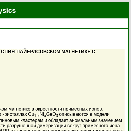
ysics
 СПИН-ПАЙЕРЛСОВСКОМ МАГНЕТИКЕ С
ком магнетике в окрестности примесных ионов.
 кристаллах Cu
Ni
GeO
описываются в модели
1-x
x
3
 спиновым кластерам и обладает аномальным значением
сти разрушенной димеризации вокруг примесного иона
 ЭПР от концентрации примеси при низких температурах