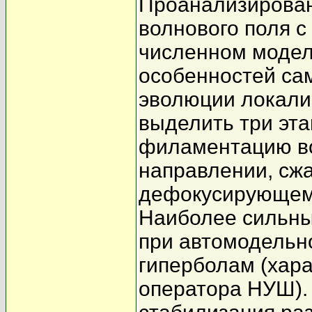
Проанализирова
волнового поля с
численном модел
особенностей сам
эволюции локали
выделить три эт
филаментацию во
направлении, сж
дефокусирующем 
Наиболее сильны
при автомодельн
гиперболам (хар
оператора НУШ).