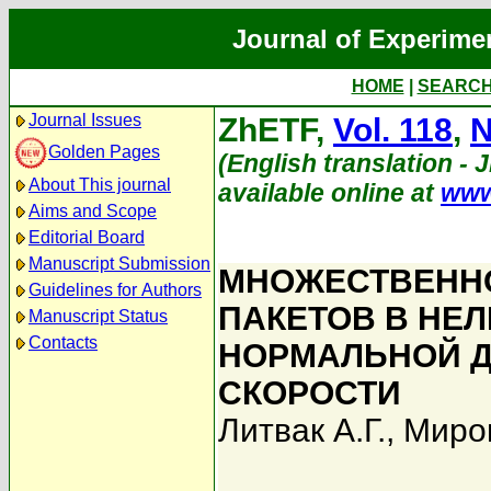
Journal of Experime
HOME
|
SEARC
Journal Issues
ZhETF,
Vol. 118
,
N
Golden Pages
(English translation - 
About This journal
available online at
www
Aims and Scope
Editorial Board
Manuscript Submission
МНОЖЕСТВЕНН
Guidelines for Authors
ПАКЕТОВ В НЕ
Manuscript Status
Contacts
НОРМАЛЬНОЙ Д
СКОРОСТИ
Литвак А.Г.
,
Мирон