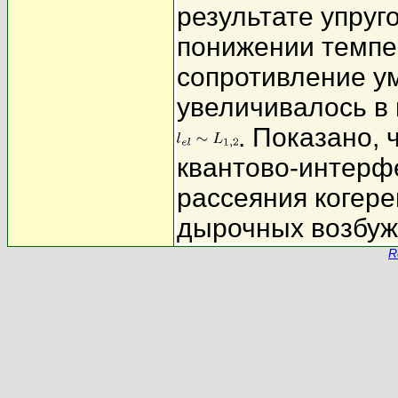
результате упру
понижении темпе
сопротивление у
увеличивалось в 
. Показано,
квантово-интер
рассеяния когер
дырочных возбужд
R