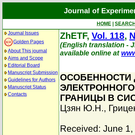
Journal of Experime
HOME
|
SEARC
Journal Issues
ZhETF,
Vol. 118
,
N
Golden Pages
(English translation - 
About This journal
available online at
www
Aims and Scope
Editorial Board
Manuscript Submission
ОСОБЕННОСТИ
Guidelines for Authors
ЭЛЕКТРОННОГО
Manuscript Status
Contacts
ГРАНИЦЫ В СИСТ
Цзян Ю.Н.
,
Грице
Received: June 1,