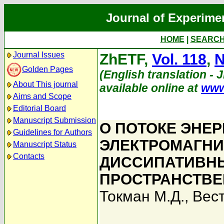
Journal of Experime
HOME
|
SEARC
Journal Issues
ZhETF,
Vol. 118
,
N
Golden Pages
(English translation - 
About This journal
available online at
www
Aims and Scope
Editorial Board
Manuscript Submission
О ПОТОКЕ ЭНЕ
Guidelines for Authors
ЭЛЕКТРОМАГНИ
Manuscript Status
Contacts
ДИССИПАТИВНЫ
ПРОСТРАНСТВЕ
Токман М.Д.
,
Вес