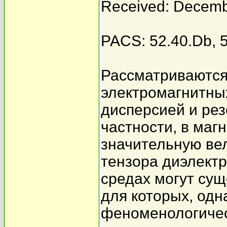
Received: Decemb
PACS: 52.40.Db, 
Рассматриваются
электромагнитных
дисперсией и рез
частности, в маг
значительную ве
тензора диэлектр
средах могут су
для которых, одн
феноменологичес