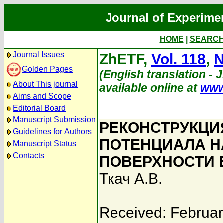
Journal of Experime
HOME
|
SEARC
Journal Issues
ZhETF,
Vol. 118
,
N
Golden Pages
(English translation - 
About This journal
available online at
www
Aims and Scope
Editorial Board
Manuscript Submission
РЕКОНСТРУКЦ
Guidelines for Authors
ПОТЕНЦИАЛА Н
Manuscript Status
Contacts
ПОВЕРХНОСТИ
Ткач А.В.
Received: Februar