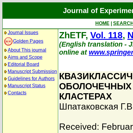
Journal of Experime
HOME
|
SEARC
Journal Issues
ZhETF,
Vol. 118
,
N
Golden Pages
(English translation - J
About This journal
online at
www.springe
Aims and Scope
Editorial Board
Manuscript Submission
КВАЗИКЛАССИЧ
Guidelines for Authors
ОБОЛОЧЕЧНЫХ 
Manuscript Status
Contacts
КЛАСТЕРАХ
Шпатаковская Г.В
Received: Februar