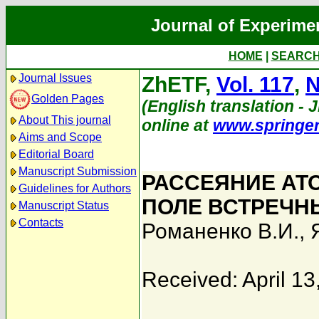
Journal of Experime
HOME
|
SEARC
Journal Issues
ZhETF,
Vol. 117
,
N
Golden Pages
(English translation - 
About This journal
online at
www.springe
Aims and Scope
Editorial Board
Manuscript Submission
РАССЕЯНИЕ АТ
Guidelines for Authors
ПОЛЕ ВСТРЕЧН
Manuscript Status
Contacts
Романенко В.И.
,
Received: April 13