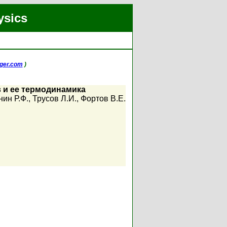
ysics
ger.com
)
 и ее термодинамика
нин Р.Ф.
,
Трусов Л.И.
,
Фортов В.Е.