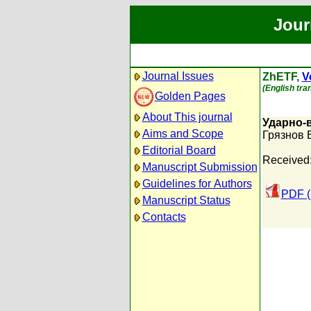
Jour
Journal Issues
ZhETF,
V
(English tran
Golden Pages
About This journal
Ударно-
Aims and Scope
Грязнов В
Editorial Board
Received:
Manuscript Submission
Guidelines for Authors
PDF (
Manuscript Status
Contacts