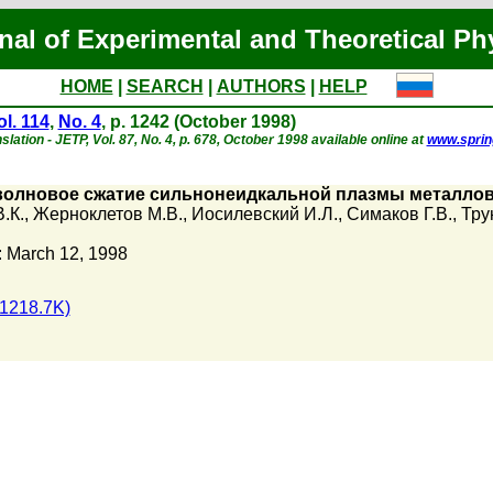
nal of Experimental and Theoretical Ph
HOME
|
SEARCH
|
AUTHORS
|
HELP
ol. 114
,
No. 4
, p. 1242 (October 1998)
slation - JETP, Vol. 87, No. 4, p. 678, October 1998 available online at
www.sprin
волновое сжатие сильнонеидкальной плазмы металлов
.К.
,
Жерноклетов М.В.
,
Иосилевский И.Л.
,
Симаков Г.В.
,
Тру
 March 12, 1998
1218.7K)