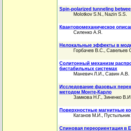
Spin-polarized tunneling betwee
Molotkov S.N.
,
Nazin S.S.
Квантовомеханическое описа
Силенко А.Я.
Нелокальные эффекты в моде
Горбачев В.С.
,
Савельев С
Солитонный механизм распро
бистабильных системах
Маневич Л.И.
,
Савин А.В.
Исследование фазовых перех
методом Монте-Карло
Замкова Н.Г.
,
Зиненко В.И
Поверхностные магнитные ко
Каганов М.И.
,
Пустыльник 
Спиновая переориентация в 