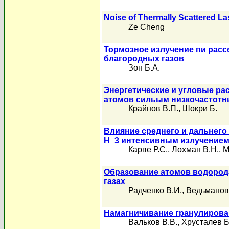
Noise of Thermally Scattered La
Ze Cheng
Тормозное излучение пи расс
благородных газов
Зон Б.А.
Энергетические и угловые ра
атомов сильым низкочастотн
Крайнов В.П.
,
Шокри Б.
Влияние среднего и дальнего
H_3 интенсивным излучением
Карве Р.С.
,
Лохман В.Н.
,
М
Образование атомов водорода 
газах
Радченко В.И.
,
Ведьманов 
Намагничивание гранулирова
Вальков В.В.
,
Хрусталев Б