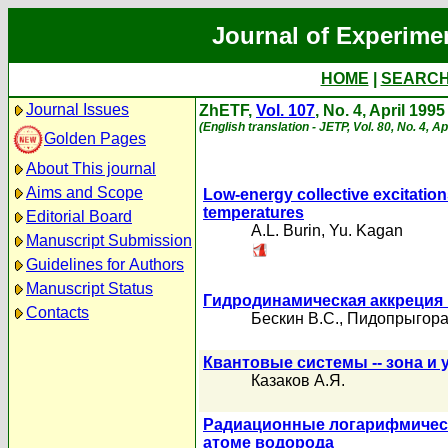
Journal of Experime
HOME
|
SEARC
Journal Issues
ZhETF,
Vol. 107
, No. 4, April 1995
(English translation - JETP, Vol. 80, No. 4, A
Golden Pages
About This journal
Aims and Scope
Low-energy collective excitation
temperatures
Editorial Board
A.L. Burin
,
Yu. Kagan
Manuscript Submission
Guidelines for Authors
Manuscript Status
Гидродинамическая аккреция
Contacts
Бескин В.С.
,
Пидопрыгора
Квантовые системы -- зона и 
Казаков А.Я.
Радиационные логарифмическ
атоме водорода