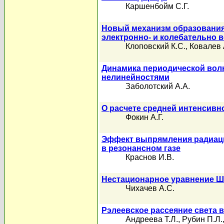
Каршенбойм С.Г.
Новый механизм образования 
электронно- и колебательно 
Клоповский К.С.
,
Ковалев 
Динамика периодической волн
нелинейностями
Заболотский А.А.
О расчете средней интенсивн
Фокин А.Г.
Эффект выпрямления радиаци
в резонансном газе
Краснов И.В.
Нестационарное уравнение Ш
Чихачев А.С.
Рэлеевское рассеяние света 
Андреева Т.Л.
,
Рубин П.Л.