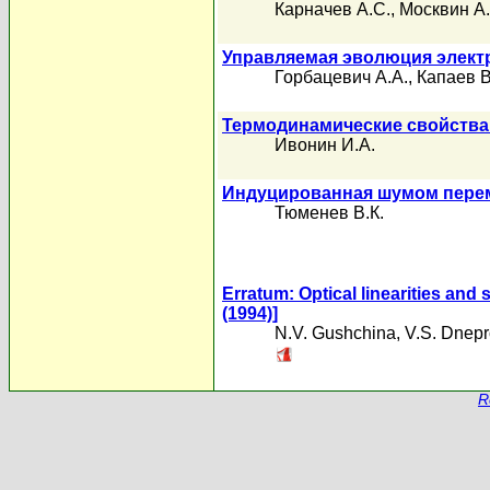
Карначев А.С.
,
Москвин А.
Управляемая эволюция элект
Горбацевич А.А.
,
Капаев В
Термодинамические свойства
Ивонин И.А.
Индуцированная шумом перем
Тюменев В.К.
Erratum: Optical linearities and 
(1994)]
N.V. Gushchina
,
V.S. Dnepr
R