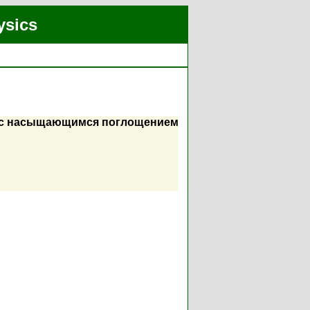
ysics
е с насыщающимся поглощением