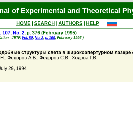
nal of Experimental and Theoretical Ph
HOME
|
SEARCH
|
AUTHORS
|
HELP
. 107
,
No. 2
, p. 376 (February 1995)
lation - JETP,
Vol. 80
,
No. 2
,
p. 199
, February 1995 )
одобные структуры света в широкоапертурном лазер
.Н.
,
Федоров А.В.
,
Федоров С.В.
,
Ходова Г.В.
July 29, 1994