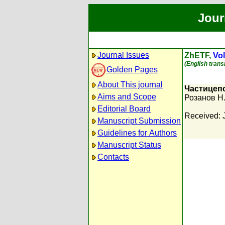
Jour
Journal Issues
ZhETF,
Vol
(English trans
Golden Pages
About This journal
Частицеп
Aims and Scope
Розанов Н
Editorial Board
Received: 
Manuscript Submission
Guidelines for Authors
Manuscript Status
Contacts