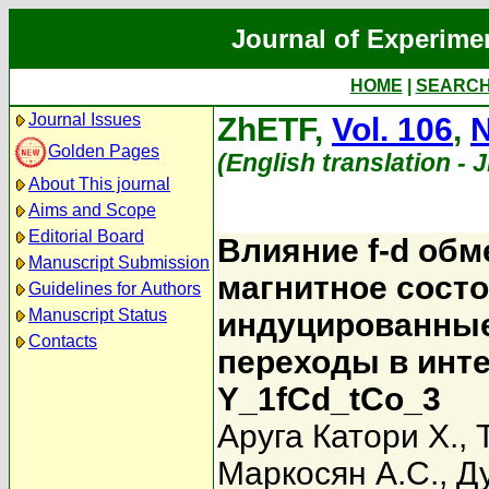
Journal of Experime
HOME
|
SEARC
Journal Issues
ZhETF,
Vol. 106
,
N
Golden Pages
(English translation - 
About This journal
Aims and Scope
Editorial Board
Влияние f-d обм
Manuscript Submission
магнитное сост
Guidelines for Authors
Manuscript Status
индуцированные
Contacts
переходы в инт
Y_1fCd_tCo_3
Аруга Катори Х.
,
Маркосян А.С.
,
Д