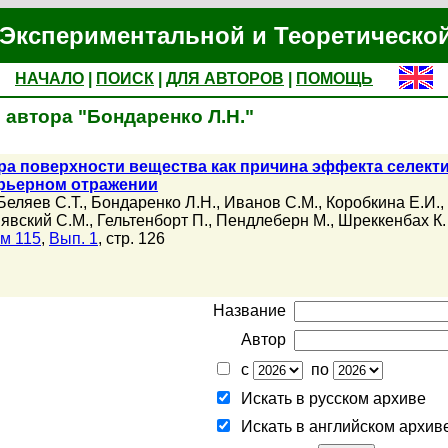
Экспериментальной и Теоретическо
НАЧАЛО
|
ПОИСК
|
ДЛЯ АВТОРОВ
|
ПОМОЩЬ
 автора "Бондаренко Л.Н."
ра поверхности вещества как причина эффекта селект
рьерном отражении
Беляев С.Т.
,
Бондаренко Л.Н.
,
Иванов С.М.
,
Коробкина Е.И.
,
явский С.М.
,
Гельтенборт П.
,
Пендлеберн М.
,
Шреккенбах К.
м 115
,
Вып. 1
, стр. 126
Название
Автор
с
по
Искать в русском архиве
Искать в английском архив