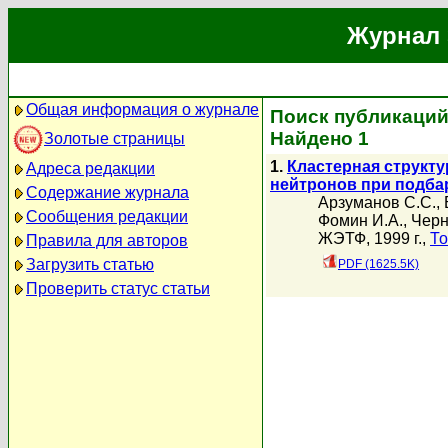
Журнал 
Общая информация о журнале
Поиск публикаций
Найдено 1
Золотые страницы
1.
Кластерная структу
Адреса редакции
нейтронов при подба
Содержание журнала
Арзуманов С.С.
,
Сообщения редакции
Фомин И.А.
,
Черн
ЖЭТФ, 1999 г.,
То
Правила для авторов
Загрузить статью
PDF (1625.5K)
Проверить статус статьи