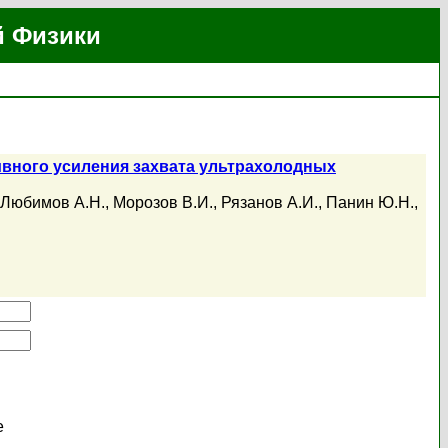
й Физики
ивного усиления захвата ультрахолодных
Любимов А.Н.
,
Морозов В.И.
,
Рязанов А.И.
,
Панин Ю.Н.
,
е