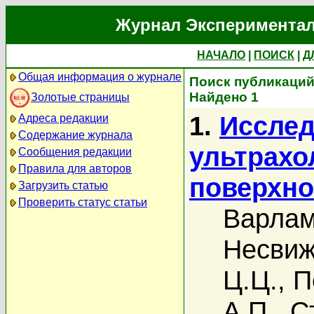
Журнал Экспериментал
НАЧАЛО
|
ПОИСК
|
Д
Общая информация о журнале
Поиск публикаций
Найдено 1
Золотые страницы
1.
Исслед
Адреса редакции
Содержание журнала
ультрахо
Сообщения редакции
Правила для авторов
поверхно
Загрузить статью
Проверить статус статьи
Варлам
Несвиж
Ц.Ц.
,
П
А.П.
,
С