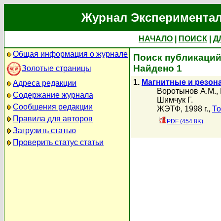
Журнал Экспериментал
НАЧАЛО
|
ПОИСК
|
Д
Общая информация о журнале
Поиск публикаций
Найдено 1
Золотые страницы
1.
Магнитные и резон
Адреса редакции
Воротынов А.М.
,
Содержание журнала
Шимчук Г.
Сообщения редакции
ЖЭТФ, 1998 г.,
То
Правила для авторов
PDF (454.8K)
Загрузить статью
Проверить статус статьи