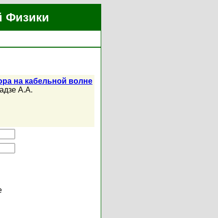
й Физики
ора на кабельной волне
адзе А.А.
е