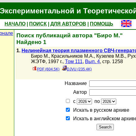
Экспериментальной и Теоретическо
НАЧАЛО
|
ПОИСК
|
ДЛЯ АВТОРОВ
|
ПОМОЩЬ
рнале
Поиск публикаций автора "Биро М."
Найдено 1
1.
Нелинейная теория плазменного СВЧ-генерат
Биро М.
,
Красильников М.А.
,
Кузелев М.В.
,
Рух
ЖЭТФ, 1997 г.,
Том 111
,
Вып. 4
, стр. 1258
PDF (604.5K)
DJVU (235.4K)
Название
Автор
с
по
Искать в русском архиве
Искать в английском архив