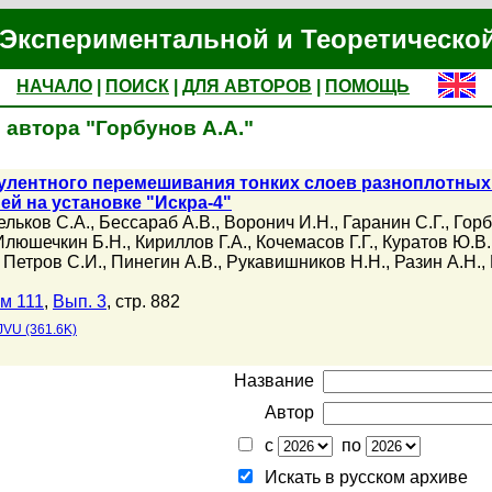
Экспериментальной и Теоретическо
НАЧАЛО
|
ПОИСК
|
ДЛЯ АВТОРОВ
|
ПОМОЩЬ
 автора "Горбунов А.А."
улентного перемешивания тонких слоев разноплотных
й на установке "Искра-4"
ельков С.А.
,
Бессараб А.В.
,
Воронич И.Н.
,
Гаранин С.Г.
,
Горб
Илюшечкин Б.Н.
,
Кириллов Г.А.
,
Кочемасов Г.Г.
,
Куратов Ю.В.
,
Петров С.И.
,
Пинегин А.В.
,
Рукавишников Н.Н.
,
Разин А.Н.
,
м 111
,
Вып. 3
, стр. 882
JVU (361.6K)
Название
Автор
с
по
Искать в русском архиве