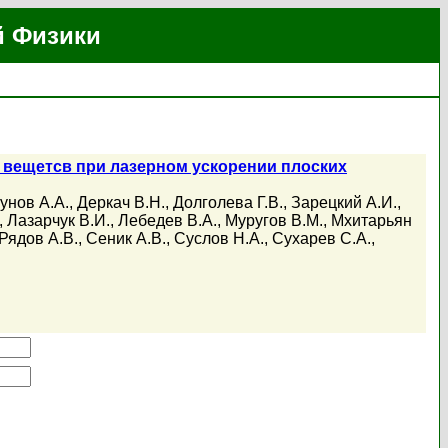
й Физики
 вещетсв при лазерном ускорении плоских
унов А.А.
,
Деркач В.Н.
,
Долголева Г.В.
,
Зарецкий А.И.
,
,
Лазарчук В.И.
,
Лебедев В.А.
,
Муругов В.М.
,
Мхитарьян
Рядов А.В.
,
Сеник А.В.
,
Суслов Н.А.
,
Сухарев С.А.
,