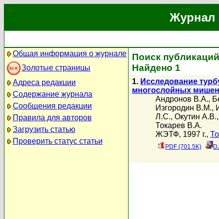
Журнал 
Общая информация о журнале
Поиск публикаций
Найдено 1
Золотые страницы
1.
Исследование турб
Адреса редакции
многослойных мишене
Содержание журнала
Андронов В.А.
,
Б
Сообщения редакции
Изгородин В.М.
,
Л.С.
,
Окутин А.В.
Правила для авторов
Токарев В.А.
Загрузить статью
ЖЭТФ, 1997 г.,
То
Проверить статус статьи
PDF (701.5K)
D