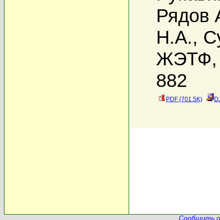
Рядов 
Н.А.
,
С
ЖЭТФ, 
882
PDF (701.5K)
D
Сообщить о