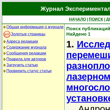
Журнал Экспериментал
НАЧАЛО
|
ПОИСК
|
Д
Общая информация о журнале
Поиск публикаций
Найдено 1
Золотые страницы
1.
Исслед
Адреса редакции
Содержание журнала
перемеши
Сообщения редакции
Правила для авторов
разнопло
Загрузить статью
Проверить статус статьи
лазерном
многосл
установк
Андрон