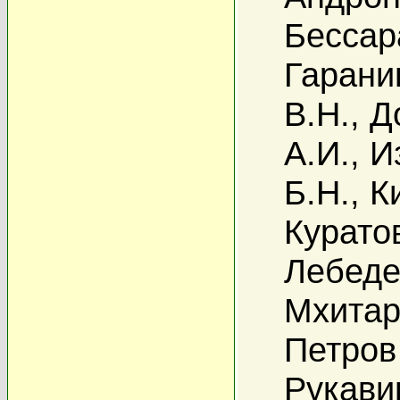
Бессар
Гаранин
В.Н.
,
Д
А.И.
,
И
Б.Н.
,
К
Курато
Лебеде
Мхитар
Петров
Рукави