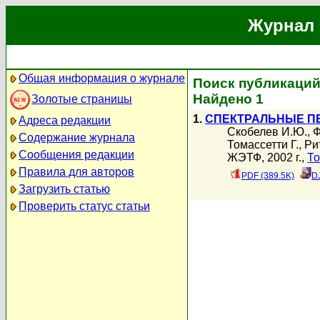
Журнал 
Общая информация о журнале
Поиск публикаций 
Найдено 1
Золотые страницы
1.
СПЕКТРАЛЬНЫЕ ПЕ
Адреса редакции
Скобелев И.Ю.
,
Ф
Содержание журнала
Томассетти Г.
,
Ри
Сообщения редакции
ЖЭТФ, 2002 г.,
То
Правила для авторов
PDF (389.5K)
D
Загрузить статью
Проверить статус статьи