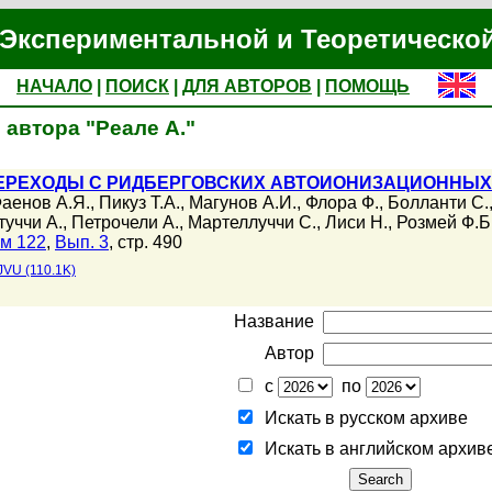
Экспериментальной и Теоретическо
НАЧАЛО
|
ПОИСК
|
ДЛЯ АВТОРОВ
|
ПОМОЩЬ
автора "Реале А."
РЕХОДЫ С РИДБЕРГОВСКИХ АВТОИОНИЗАЦИОННЫХ У
аенов А.Я.
,
Пикуз Т.А.
,
Магунов А.И.
,
Флора Ф.
,
Болланти С.
туччи А.
,
Петрочели А.
,
Мартеллуччи С.
,
Лиси Н.
,
Розмей Ф.Б
м 122
,
Вып. 3
, стр. 490
JVU (110.1K)
Название
Автор
с
по
Искать в русском архиве
Искать в английском архив