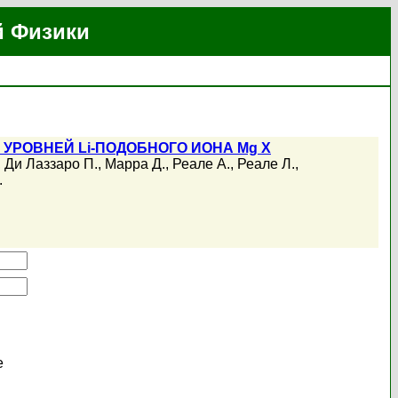
й Физики
РОВНЕЙ Li-ПОДОБНОГО ИОНА Mg X
,
Ди Лаззаро П.
,
Марра Д.
,
Реале А.
,
Реале Л.
,
.
е