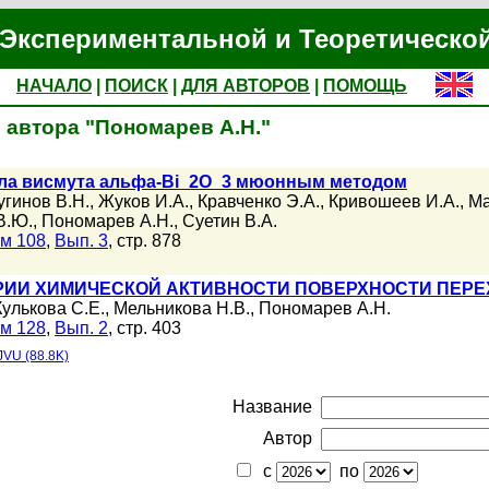
Экспериментальной и Теоретическо
НАЧАЛО
|
ПОИСК
|
ДЛЯ АВТОРОВ
|
ПОМОЩЬ
 автора "Пономарев А.Н."
ла висмута альфа-Bi_2O_3 мюонным методом
угинов В.Н.
,
Жуков И.А.
,
Кравченко Э.А.
,
Кривошеев И.А.
,
Ма
В.Ю.
,
Пономарев А.Н.
,
Суетин В.А.
м 108
,
Вып. 3
, стр. 878
ОРИИ ХИМИЧЕСКОЙ АКТИВНОСТИ ПОВЕРХНОСТИ ПЕР
Кулькова С.Е.
,
Мельникова Н.В.
,
Пономарев А.Н.
м 128
,
Вып. 2
, стр. 403
JVU (88.8K)
Название
Автор
с
по