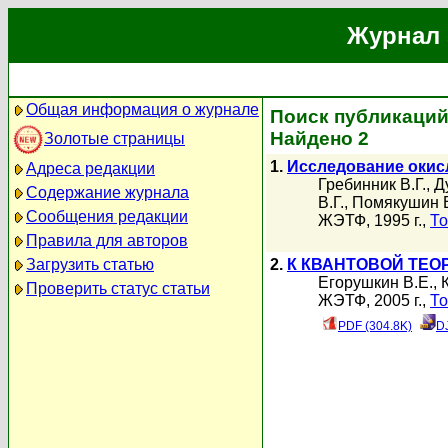
Журнал 
Общая информация о журнале
Поиск публикаций
Найдено 2
Золотые страницы
1.
Исследование окис
Адреса редакции
Гребинник В.Г.
,
Д
Содержание журнала
В.Г.
,
Помякушин 
Сообщения редакции
ЖЭТФ, 1995 г.,
То
Правила для авторов
Загрузить статью
2.
К КВАНТОВОЙ ТЕ
Егорушкин В.Е.
,
Проверить статус статьи
ЖЭТФ, 2005 г.,
То
PDF (304.8K)
D