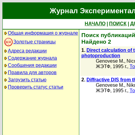
Журнал Экспериментал
НАЧАЛО
|
ПОИСК
|
Д
Общая информация о журнале
Поиск публикаций
Найдено 2
Золотые страницы
1.
Direct calculation of 
Адреса редакции
photoproduction
Содержание журнала
Genovese M.
,
Nic
Сообщения редакции
ЖЭТФ, 1995 г.,
То
Правила для авторов
Загрузить статью
2.
Diffractive DIS from
Genovese M.
,
Nik
Проверить статус статьи
ЖЭТФ, 1995 г.,
То