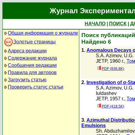
Журнал Экспериментал
НАЧАЛО
|
ПОИСК
|
Д
Общая информация о журнале
Поиск публикаций 
Найдено 6
Золотые страницы
1.
Anomalous Decays o
Адреса редакции
S.A. Azimov
,
U.G.
Содержание журнала
JETP, 1960 г.,
Том
Сообщения редакции
PDF (836.8K)
Правила для авторов
Загрузить статью
2.
Investigation of σ-S
Проверить статус статьи
S.A. Azimov
,
U.G.
Iuldashev
JETP, 1957 г.,
Том
PDF (418.5K)
3.
Azimuthal Distributi
Emulsions
Sh. Abduzhamilov