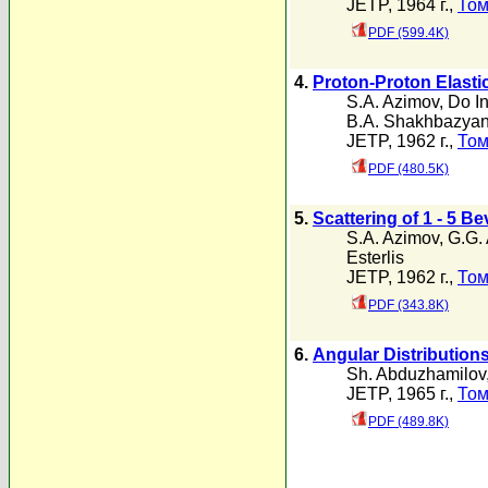
JETP, 1964 г.,
Том
PDF (599.4K)
4.
Proton-Proton Elastic
S.A. Azimov
,
Do I
B.A. Shakhbazya
JETP, 1962 г.,
Том
PDF (480.5K)
5.
Scattering of 1 - 5 B
S.A. Azimov
,
G.G.
Esterlis
JETP, 1962 г.,
Том
PDF (343.8K)
6.
Angular Distribution
Sh. Abduzhamilov
JETP, 1965 г.,
Том
PDF (489.8K)