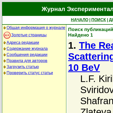
Журнал Экспериментал
НАЧАЛО
|
ПОИСК
|
Д
Общая информация о журнале
Поиск публикаций 
Найдено 1
Золотые страницы
1.
The Rea
Адреса редакции
Содержание журнала
Scattering
Сообщения редакции
Правила для авторов
10 BeV
Загрузить статью
Проверить статус статьи
L.F. Kir
Svirido
Shafra
Zlateva