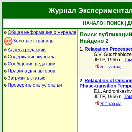
Журнал Экспериментал
НАЧАЛО
|
ПОИСК
|
Д
Общая информация о журнале
Поиск публикаций 
Найдено 2
Золотые страницы
1.
Relaxation Processes
Адреса редакции
G.V. Gudzhabidze
Содержание журнала
JETP, 1966 г.,
Том
Сообщения редакции
PDF (279.9K)
Правила для авторов
Загрузить статью
2.
Relaxation of Onsage
Проверить статус статьи
Phase-transition Tempe
E.L. Andronikashvi
JETP, 1966 г.,
Том
PDF (400.4K)