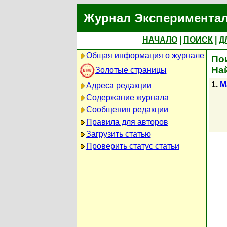
Журнал Экспериментал
НАЧАЛО
|
ПОИСК
|
Д
Общая информация о журнале
Пои
На
Золотые страницы
1.
M
Адреса редакции
Содержание журнала
Сообщения редакции
Правила для авторов
Загрузить статью
Проверить статус статьи