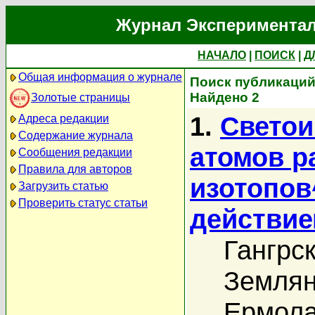
Журнал Экспериментал
НАЧАЛО
|
ПОИСК
|
Д
Общая информация о журнале
Поиск публикаций
Найдено 2
Золотые страницы
1.
Свето
Адреса редакции
Содержание журнала
атомов р
Сообщения редакции
Правила для авторов
изотопов
Загрузить статью
Проверить статус статьи
действие
Гангрс
Землян
Ермола