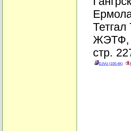
Гангрс
Ермола
Тетгал 
ЖЭТФ, 
стр. 22
DJVU (100.4K)