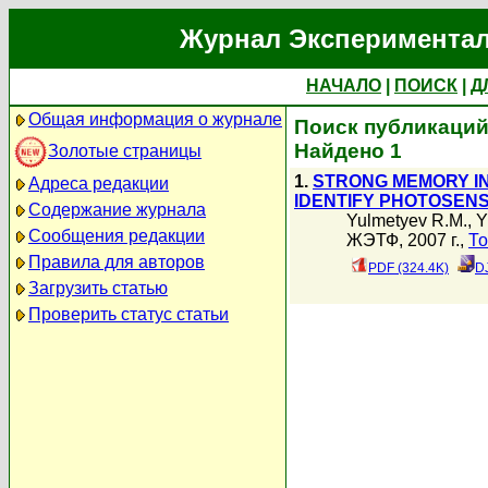
Журнал Экспериментал
НАЧАЛО
|
ПОИСК
|
Д
Общая информация о журнале
Поиск публикаций 
Найдено 1
Золотые страницы
1.
STRONG MEMORY I
Адреса редакции
IDENTIFY PHOTOSENS
Содержание журнала
Yulmetyev R.M.
,
Y
Сообщения редакции
ЖЭТФ, 2007 г.,
То
Правила для авторов
PDF (324.4K)
D
Загрузить статью
Проверить статус статьи