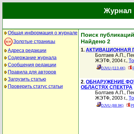
Журнал 
Общая информация о журнале
Поиск публикаций
Найдено 2
Золотые страницы
1.
АКТИВАЦИОННАЯ 
Адреса редакции
Болтаев А.П.
,
Пе
Содержание журнала
ЖЭТФ, 2004 г.,
То
Сообщения редакции
DJVU (113.4K)
Правила для авторов
Загрузить статью
2.
ОБНАРУЖЕНИЕ ФО
Проверить статус статьи
ОБЛАСТЯХ СПЕКТРА
Болтаев А.П.
,
Пе
ЖЭТФ, 2003 г.,
То
DJVU (88.9K)
P