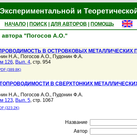
Экспериментальной и Теоретическо
НАЧАЛО
|
ПОИСК
|
ДЛЯ АВТОРОВ
|
ПОМОЩЬ
 автора "Погосов А.О."
ПРОВОДИМОСТЬ В ОСТРОВКОВЫХ МЕТАЛЛИЧЕСКИХ 
нин Н.А.
,
Погосов А.О.
,
Пудонин Ф.А.
м 126
,
Вып. 4
, стр. 954
PDF (389.8K)
ТОПРОВОДИМОСТИ В СВЕРХТОНКИХ МЕТАЛЛИЧЕСКИХ
нин Н.А.
,
Погосов А.О.
,
Пудонин Ф.А.
м 123
,
Вып. 5
, стр. 1067
DF (323.2K)
Название
Автор