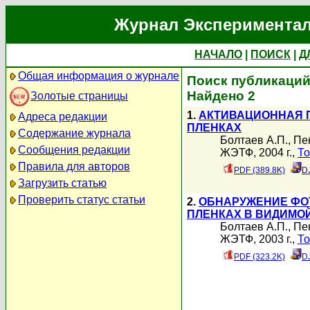
Журнал Экспериментал
НАЧАЛО
|
ПОИСК
|
Д
Общая информация о журнале
Поиск публикаций 
Найдено 2
Золотые страницы
1.
АКТИВАЦИОННАЯ 
Адреса редакции
ПЛЕНКАХ
Содержание журнала
Болтаев А.П.
,
Пе
Сообщения редакции
ЖЭТФ, 2004 г.,
То
Правила для авторов
PDF (389.8K)
D
Загрузить статью
Проверить статус статьи
2.
ОБНАРУЖЕНИЕ ФО
ПЛЕНКАХ В ВИДИМО
Болтаев А.П.
,
Пе
ЖЭТФ, 2003 г.,
То
PDF (323.2K)
D