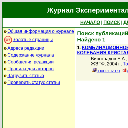
Журнал Экспериментал
НАЧАЛО
|
ПОИСК
|
Д
Общая информация о журнале
Поиск публикаций
Найдено 1
Золотые страницы
1.
КОМБИНАЦИОННОЕ
Адреса редакции
КОЛЕБАНИЯ КРИСТА
Содержание журнала
Виноградов Е.А.
Сообщения редакции
ЖЭТФ, 2004 г.,
То
Правила для авторов
DJVU (102.1K)
Загрузить статью
Проверить статус статьи