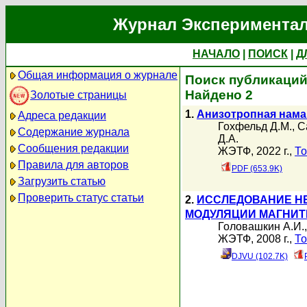
Журнал Экспериментал
НАЧАЛО
|
ПОИСК
|
Д
Общая информация о журнале
Поиск публикаций
Найдено 2
Золотые страницы
1.
Анизотропная нама
Адреса редакции
Гохфельд Д.М.
,
С
Содержание журнала
Д.А.
Сообщения редакции
ЖЭТФ, 2022 г.,
То
Правила для авторов
PDF (653.9K)
Загрузить статью
Проверить статус статьи
2.
ИССЛЕДОВАНИЕ Н
МОДУЛЯЦИИ МАГНИТ
Головашкин А.И.
ЖЭТФ, 2008 г.,
То
DJVU (102.7K)