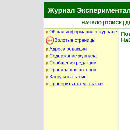
Журнал Экспериментал
НАЧАЛО
|
ПОИСК
|
Д
Общая информация о журнале
По
На
Золотые страницы
Адреса редакции
Содержание журнала
Сообщения редакции
Правила для авторов
Загрузить статью
Проверить статус статьи