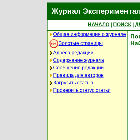
Журнал Экспериментал
НАЧАЛО
|
ПОИСК
|
Д
Общая информация о журнале
По
На
Золотые страницы
Адреса редакции
Содержание журнала
Сообщения редакции
Правила для авторов
Загрузить статью
Проверить статус статьи